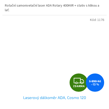
A
5,0
Rotační samonivelační laser ADA Rotary 400HVR + stativ s klikou a
z
lať.
5
hvězdiček.
Kód:
1176
Z
5 890 Kč
–13 %
ZDARMA
D
Laserový dálkoměr ADA, Cosmo 120
A