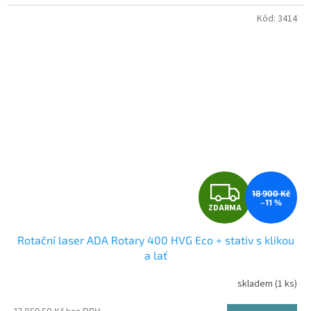
hvězdiček.
Kód:
3414
Z
18 900 Kč
–11 %
ZDARMA
D
Rotační laser ADA Rotary 400 HVG Eco + stativ s klikou
A
a lať
R
skladem
(1 ks)
Průměrné
hodnocení
M