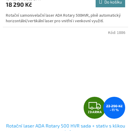
Do košíku
18 290 Kč
je
A
5,0
Rotační samonivelační laser ADA Rotary 500HVR, plně automatický
z
horizontální/vertikální laser pro vnitřní i venkovní využití.
5
hvězdiček.
Kód:
1886
Z
23 290 Kč
–11 %
ZDARMA
D
Rotační laser ADA Rotary 500 HVR sada + stativ s klikou
A