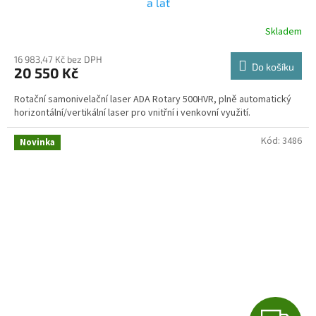
a lať
R
Skladem
Průměrné
hodnocení
M
produktu
16 983,47 Kč bez DPH
Do košíku
20 550 Kč
je
A
4,7
Rotační samonivelační laser ADA Rotary 500HVR, plně automatický
z
horizontální/vertikální laser pro vnitřní i venkovní využití.
5
hvězdiček.
Kód:
3486
Novinka