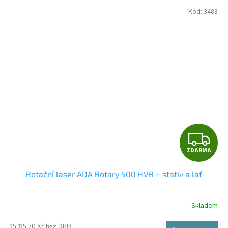
hvězdiček.
Kód:
3483
Z
ZDARMA
D
Rotační laser ADA Rotary 500 HVR + stativ a lať
A
R
Skladem
Průměrné
hodnocení
M
produktu
15 115,70 Kč bez DPH