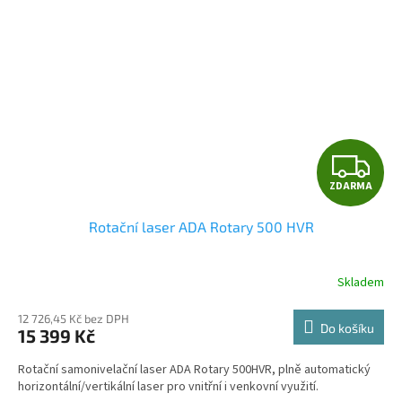
Z
ZDARMA
D
Rotační laser ADA Rotary 500 HVR
A
R
Skladem
Průměrné
hodnocení
M
produktu
12 726,45 Kč bez DPH
Do košíku
15 399 Kč
je
A
4,6
Rotační samonivelační laser ADA Rotary 500HVR, plně automatický
z
horizontální/vertikální laser pro vnitřní i venkovní využití.
5