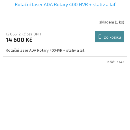
Rotační laser ADA Rotary 400 HVR + stativ a lať
A
R
skladem
(1 ks)
Průměrné
hodnocení
M
produktu
12 066,12 Kč bez DPH
Do košíku
14 600 Kč
je
A
5,0
Rotační laser ADA Rotary 400HVR + stativ a lať.
z
5
hvězdiček.
Kód:
2342