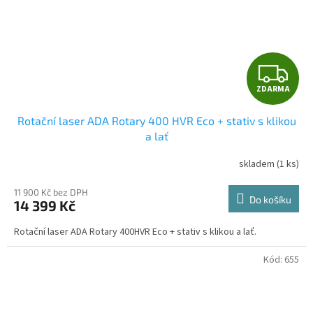
Z
ZDARMA
D
Rotační laser ADA Rotary 400 HVR Eco + stativ s klikou
A
a lať
R
skladem
(1 ks)
Průměrné
hodnocení
M
produktu
11 900 Kč bez DPH
Do košíku
14 399 Kč
je
A
5,0
Rotační laser ADA Rotary 400HVR Eco + stativ s klikou a lať.
z
5
hvězdiček.
Kód:
655