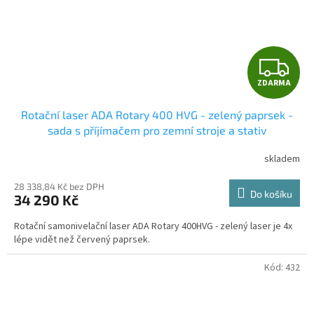
Z
ZDARMA
D
Rotační laser ADA Rotary 400 HVG - zelený paprsek -
A
sada s příjímačem pro zemní stroje a stativ
R
skladem
M
28 338,84 Kč bez DPH
Do košíku
34 290 Kč
A
Rotační samonivelační laser ADA Rotary 400HVG - zelený laser je 4x
lépe vidět než červený paprsek.
Kód:
432