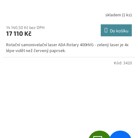
A
R
skladem
(1 ks)
Průměrné
hodnocení
M
produktu
14 140,50 Kč bez DPH
Do košíku
17 110 Kč
je
A
4,5
Rotační samonivelační laser ADA Rotary 400HVG - zelený laser je 4x
z
lépe vidět než červený paprsek.
5
hvězdiček.
Kód:
3420