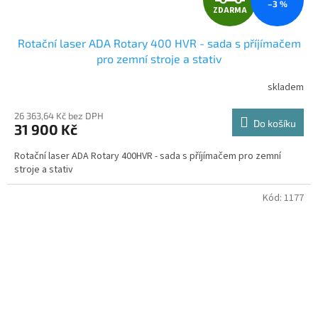
–3 %
ZDARMA
D
Rotační laser ADA Rotary 400 HVR - sada s příjímačem
A
pro zemní stroje a stativ
R
skladem
Průměrné
hodnocení
M
produktu
26 363,64 Kč bez DPH
Do košíku
31 900 Kč
je
A
5,0
Rotační laser ADA Rotary 400HVR - sada s příjímačem pro zemní
z
stroje a stativ
5
hvězdiček.
Kód:
1177