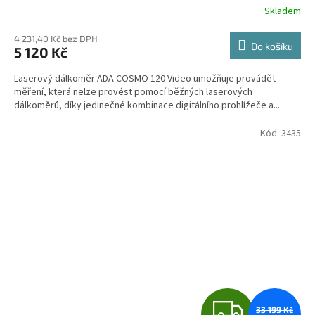
R
Skladem
Průměrné
hodnocení
M
produktu
4 231,40 Kč bez DPH
Do košíku
5 120 Kč
je
A
4,3
Laserový dálkoměr ADA COSMO 120 Video umožňuje provádět
z
měření, která nelze provést pomocí běžných laserových
5
dálkoměrů, díky jedinečné kombinace digitálního prohlížeče a...
hvězdiček.
Kód:
3435
Z
33 199 Kč