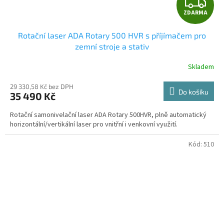
Z
ZDARMA
D
Rotační laser ADA Rotary 500 HVR s příjímačem pro
A
zemní stroje a stativ
R
Skladem
Průměrné
hodnocení
M
produktu
29 330,58 Kč bez DPH
Do košíku
35 490 Kč
je
A
5,0
Rotační samonivelační laser ADA Rotary 500HVR, plně automatický
z
horizontální/vertikální laser pro vnitřní i venkovní využití.
5
hvězdiček.
Kód:
510