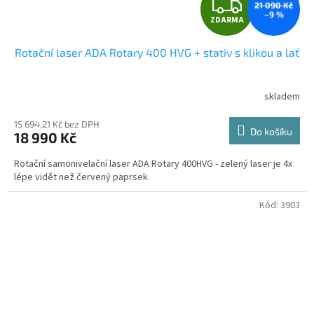
Z
21 090 Kč
–9 %
ZDARMA
D
Rotační laser ADA Rotary 400 HVG + stativ s klikou a lať
A
R
skladem
Průměrné
hodnocení
M
produktu
15 694,21 Kč bez DPH
Do košíku
18 990 Kč
je
A
3,5
Rotační samonivelační laser ADA Rotary 400HVG - zelený laser je 4x
z
lépe vidět než červený paprsek.
5
hvězdiček.
Kód:
3903