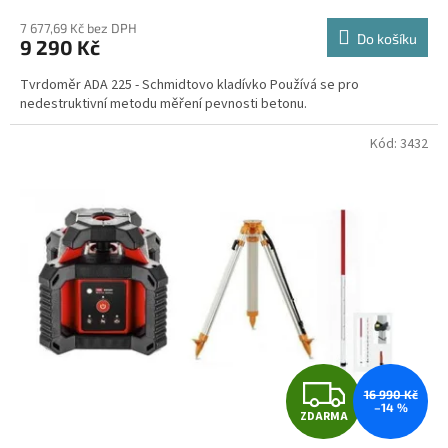
hodnocení
M
produktu
7 677,69 Kč bez DPH
Do košíku
9 290 Kč
je
A
4,5
Tvrdoměr ADA 225 - Schmidtovo kladívko Používá se pro
z
nedestruktivní metodu měření pevnosti betonu.
5
hvězdiček.
Kód:
3432
Z
16 990 Kč
–14 %
ZDARMA
D