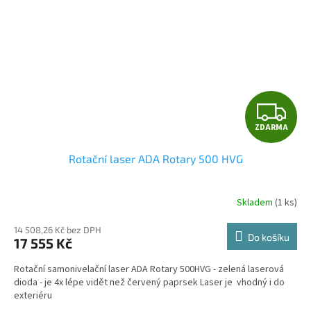
Z
ZDARMA
D
Rotační laser ADA Rotary 500 HVG
A
R
Skladem
(1 ks)
Průměrné
hodnocení
M
produktu
14 508,26 Kč bez DPH
Do košíku
17 555 Kč
je
A
4,1
Rotační samonivelační laser ADA Rotary 500HVG - zelená laserová
z
dioda - je 4x lépe vidět než červený paprsek Laser je vhodný i do
5
exteriéru
hvězdiček.