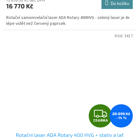
produktu
13 859,50 Kč bez DPH
Do košíku
16 770 Kč
je
A
5,0
Rotační samonivelační laser ADA Rotary 400HVG - zelený laser je 4x
z
lépe vidět než červený paprsek.
5
hvězdiček.
Kód:
3417
Z
20 099 Kč
–14 %
ZDARMA
D
Rotační laser ADA Rotary 400 HVG + stativ a lať