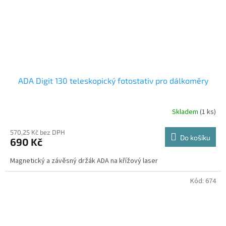
ADA Digit 130 teleskopický fotostativ pro dálkoměry
Skladem
(1 ks)
Průměrné
hodnocení
produktu
570,25 Kč bez DPH
Do košíku
690 Kč
je
5,0
Magnetický a závěsný držák ADA na křížový laser
z
5
hvězdiček.
Kód:
674