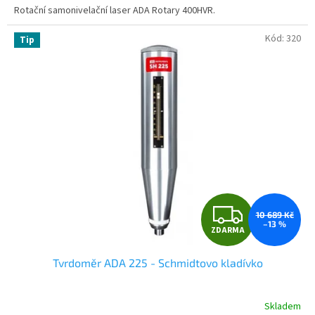
Rotační samonivelační laser ADA Rotary 400HVR.
z
5
hvězdiček.
Kód:
320
Tip
Z
10 689 Kč
–13 %
ZDARMA
D
Tvrdoměr ADA 225 - Schmidtovo kladívko
A
R
Skladem
Průměrné