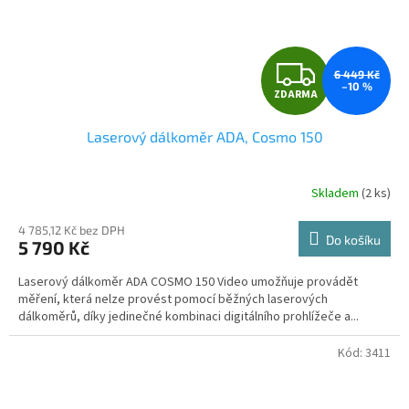
Z
6 449 Kč
–10 %
ZDARMA
D
Laserový dálkoměr ADA, Cosmo 150
A
R
Skladem
(2 ks)
Průměrné
hodnocení
M
produktu
4 785,12 Kč bez DPH
Do košíku
5 790 Kč
je
A
4,8
Laserový dálkoměr ADA COSMO 150 Video umožňuje provádět
z
měření, která nelze provést pomocí běžných laserových
5
dálkoměrů, díky jedinečné kombinaci digitálního prohlížeče a...
hvězdiček.
Kód:
3411