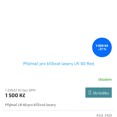
1 920 Kč
–21 %
Přijímač pro křížové lasery LR-60 Red
Skladem
Průměrné
hodnocení
produktu
1 239,67 Kč bez DPH
Do košíku
1 500 Kč
je
3,0
Přijímač LR-60 pro křížové lasery.
z
5
hvězdiček.
Kód:
3426