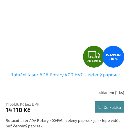
Z
15 699 Kč
–10 %
ZDARMA
D
Rotační laser ADA Rotary 400 HVG - zelený paprsek
A
R
skladem
(1 ks)
Průměrné
hodnocení
M
produktu
11 661,16 Kč bez DPH
Do košíku
14 110 Kč
je
A
4,4
Rotační laser ADA Rotary 400HVG - zelený paprsek je 4x lépe vidět
z
než červený paprsek.
5