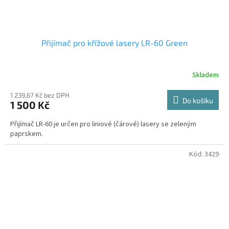
Přijímač pro křížové lasery LR-60 Green
Skladem
Průměrné
hodnocení
produktu
1 239,67 Kč bez DPH
Do košíku
1 500 Kč
je
4,0
Přijímač LR-60 je určen pro liniové (čárové) lasery se zeleným
z
paprskem.
5
hvězdiček.
Kód:
3429