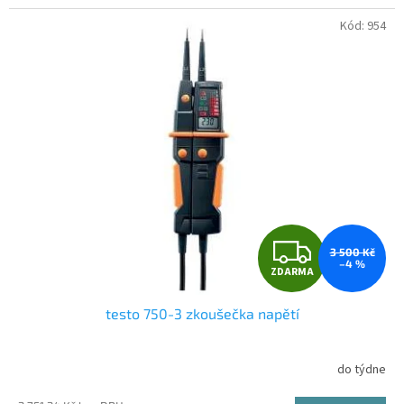
hvězdiček.
Kód:
954
Z
3 500 Kč
–4 %
ZDARMA
D
testo 750-3 zkoušečka napětí
A
R
do týdne
Průměrné
hodnocení
M