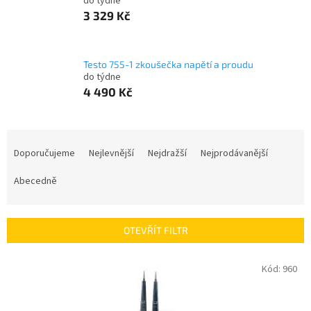
do týdne
3 329 Kč
Testo 755-1 zkoušečka napětí a proudu
do týdne
4 490 Kč
Ř
a
Doporučujeme
Nejlevnější
Nejdražší
Nejprodávanější
z
e
Abecedně
n
í
p
OTEVŘÍT FILTR
r
o
V
Kód:
960
d
ý
u
p
k
i