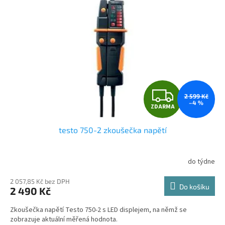
t
s
ů
p
r
o
d
u
k
t
Z
ů
2 599 Kč
–4 %
ZDARMA
D
testo 750-2 zkoušečka napětí
A
R
do týdne
Průměrné
hodnocení
M
produktu
2 057,85 Kč bez DPH
Do košíku
2 490 Kč
je
A
4,3
Zkoušečka napětí Testo 750-2 s LED displejem, na němž se
z
zobrazuje aktuální měřená hodnota.
5