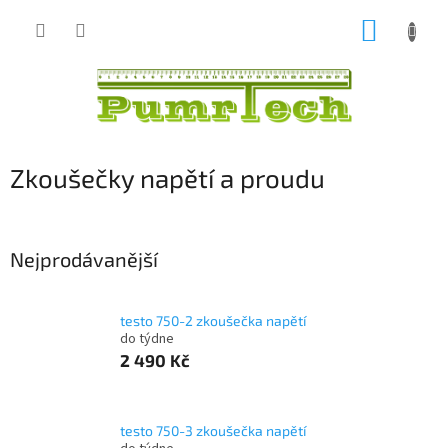
Přejít
NÁKUP
na
obsah
KOŠÍK
Zkoušečky napětí a proudu
Nejprodávanější
testo 750-2 zkoušečka napětí
do týdne
2 490 Kč
testo 750-3 zkoušečka napětí