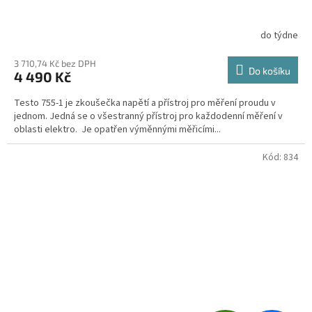
A
R
do týdne
Průměrné
hodnocení
M
produktu
3 710,74 Kč bez DPH
Do košíku
4 490 Kč
je
A
4,5
Testo 755-1 je zkoušečka napětí a přístroj pro měření proudu v
z
jednom. Jedná se o všestranný přístroj pro každodenní měření v
5
oblasti elektro. Je opatřen výměnnými měřicími...
hvězdiček.
Kód:
834