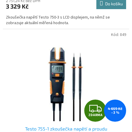
produktu
2 751,24 Kč bez DPH
Do košíku
3 329 Kč
je
A
5,0
Zkoušečka napětí Testo 750-3 s LCD displejem, na němž se
z
zobrazuje aktuální měřená hodnota.
5
hvězdiček.
Kód:
849
Z
4 659 Kč
–3 %
ZDARMA
D
Testo 755-1 zkoušečka napětí a proudu