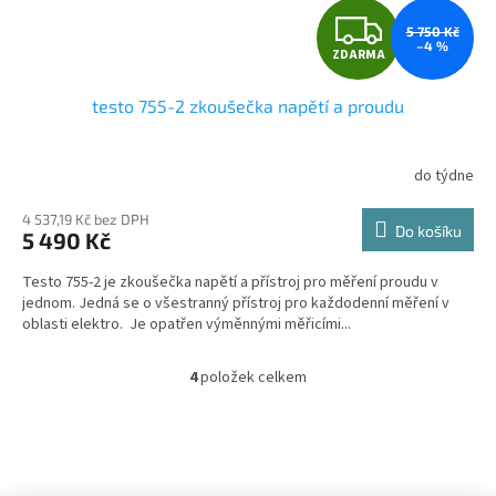
Z
5 750 Kč
–4 %
ZDARMA
D
testo 755-2 zkoušečka napětí a proudu
A
R
do týdne
Průměrné
hodnocení
M
produktu
4 537,19 Kč bez DPH
Do košíku
5 490 Kč
je
A
5,0
Testo 755-2 je zkoušečka napětí a přístroj pro měření proudu v
z
jednom. Jedná se o všestranný přístroj pro každodenní měření v
5
oblasti elektro. Je opatřen výměnnými měřicími...
hvězdiček.
4
položek celkem
O
v
l
á
d
Z
a