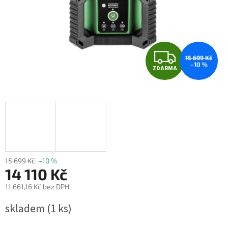
Z
15 699 Kč
–10 %
ZDARMA
D
A
R
M
A
15 699 Kč
–10 %
14 110 Kč
11 661,16 Kč bez DPH
Měrná
skladem
(1 ks)
cena: