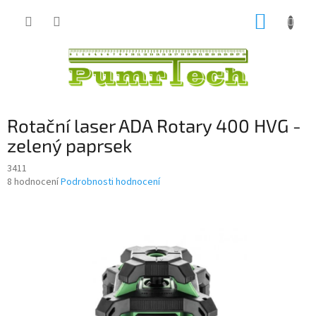
Přejít
NÁKUP
na
obsah
KOŠÍK
Rotační laser ADA Rotary 400 HVG -
zelený paprsek
3411
Průměrné
8 hodnocení
Podrobnosti hodnocení
hodnocení
produktu
je
4,4
z
5
hvězdiček.