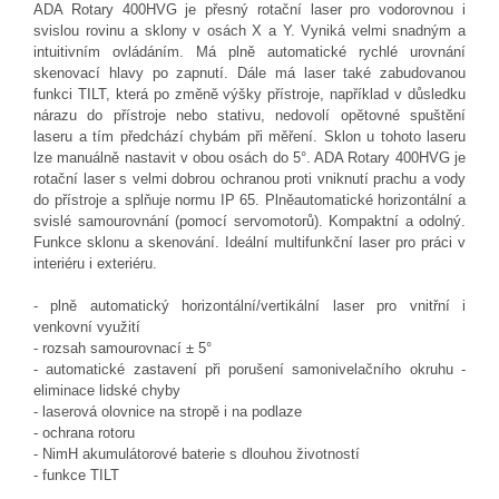
ADA Rotary 400HVG je přesný rotační laser pro vodorovnou i
svislou rovinu a sklony v osách X a Y. Vyniká velmi snadným a
intuitivním ovládáním. Má plně automatické rychlé urovnání
skenovací hlavy po zapnutí. Dále má laser také zabudovanou
funkci TILT, která po změně výšky přístroje, například v důsledku
nárazu do přístroje nebo stativu, nedovolí opětovné spuštění
laseru a tím předchází chybám při měření. Sklon u tohoto laseru
lze manuálně nastavit v obou osách do 5°. ADA Rotary 400HVG je
rotační laser s velmi dobrou ochranou proti vniknutí prachu a vody
do přístroje a splňuje normu IP 65. Plněautomatické horizontální a
svislé samourovnání (pomocí servomotorů). Kompaktní a odolný.
Funkce sklonu a skenování. Ideální multifunkční laser pro práci v
interiéru i exteriéru.
- plně automatický horizontální/vertikální laser pro vnitřní i
venkovní využití
- rozsah samourovnací ± 5°
- automatické zastavení při porušení samonivelačního okruhu -
eliminace lidské chyby
- laserová olovnice na stropě i na podlaze
- ochrana rotoru
- NimH akumulátorové baterie s dlouhou životností
- funkce TILT