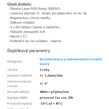
Obsah dodávky:
- Rotační Laser ADA Rotary 400HVG
- Laserový přijímač vč. držáku pro připevnění na niv. lať
- Magnetickou cílovou tabulku
- Dálkové ovládání
- 4 x AA nabíjecí baterie a nabíječka
- Robustní transportní kufr
- Návod v ČJ
- Kalibrační list na vyžádání - zdarma
Doplňkové parametry
Rotační lasery a samonivelační rotační
Kategorie
:
lasery
Záruka
:
2 roky
přesnost měření
:
+/- 1,5mm/10m
Samourovnávací
+/- 5°
rozsah
:
Rozsah měření
:
400m s přijímačem
Napájení NiMH
:
provozní čas cca. 20h
Provozní teplota
:
-10°C až + 45°C