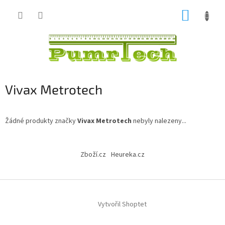
Přejít
NÁKUP
na
obsah
KOŠÍK
Vivax Metrotech
Žádné produkty značky
Vivax Metrotech
nebyly nalezeny...
Z
á
Zboží.cz
Heureka.cz
p
a
t
í
Vytvořil Shoptet