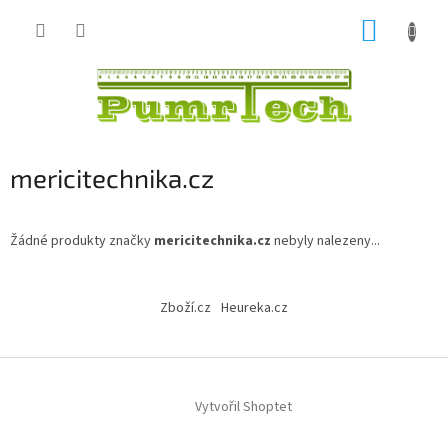
Přejít
NÁKUP
na
obsah
KOŠÍK
mericitechnika.cz
Žádné produkty značky
mericitechnika.cz
nebyly nalezeny...
Z
á
Zboží.cz
Heureka.cz
p
a
t
í
Vytvořil Shoptet