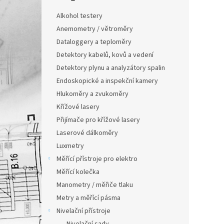
n
e
Alkohol testery
l
Anemometry / větroměry
Dataloggery a teploměry
Detektory kabelů, kovů a vedení
Detektory plynu a analyzátory spalin
Endoskopické a inspekční kamery
Hlukoměry a zvukoměry
Křížové lasery
Přijímače pro křížové lasery
Laserové dálkoměry
Luxmetry
Měřící přístroje pro elektro
Měřící kolečka
Manometry / měřiče tlaku
Metry a měřící pásma
Nivelační přístroje