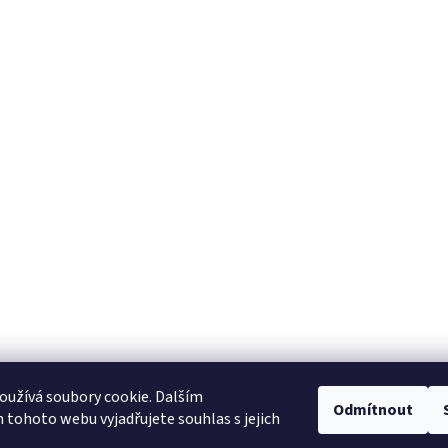
užívá soubory cookie. Dalším
Odmítnout
Zboží.cz
Heureka.cz
tohoto webu vyjadřujete souhlas s jejich