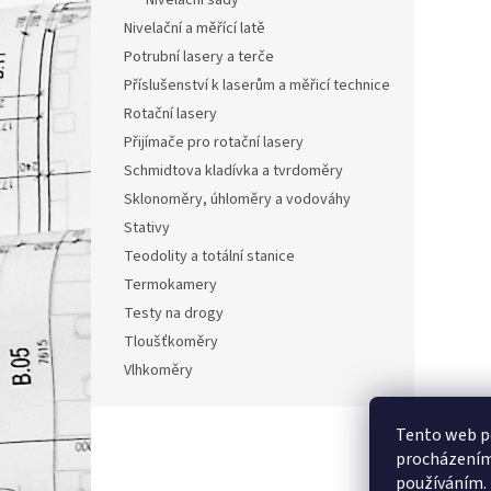
Nivelační sady
Nivelační a měřící latě
Potrubní lasery a terče
Příslušenství k laserům a měřicí technice
Rotační lasery
Přijímače pro rotační lasery
Schmidtova kladívka a tvrdoměry
Sklonoměry, úhloměry a vodováhy
Stativy
Teodolity a totální stanice
Termokamery
Testy na drogy
Tloušťkoměry
Vlhkoměry
Z
Tento web po
á
procházením 
p
používáním.
a