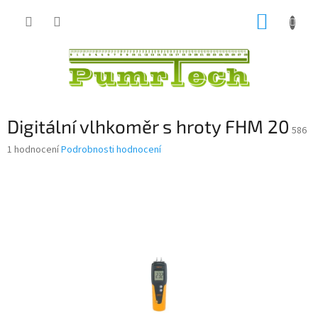
Přejít
NÁKUP
na
obsah
KOŠÍK
Digitální vlhkoměr s hroty FHM 20
586
Průměrné
1 hodnocení
Podrobnosti hodnocení
hodnocení
produktu
je
4,0
z
5
hvězdiček.