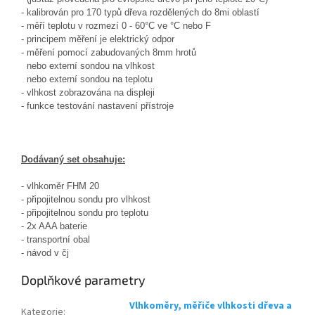
- kalibrován pro 170 typů dřeva rozdělených do 8mi oblastí
- měří teplotu v rozmezí 0 - 60°C ve °C nebo F
- principem měření je elektrický odpor
- měření pomocí zabudovaných 8mm hrotů
nebo externí sondou na vlhkost
nebo externí sondou na teplotu
- vlhkost zobrazována na displeji
- funkce testování nastavení přístroje
Dodávaný set obsahuje:
- vlhkoměr FHM 20
- připojitelnou sondu pro vlhkost
- připojitelnou sondu pro teplotu
- 2x AAA baterie
- transportní obal
- návod v čj
Doplňkové parametry
Vlhkoměry, měřiče vlhkosti dřeva a
Kategorie
: