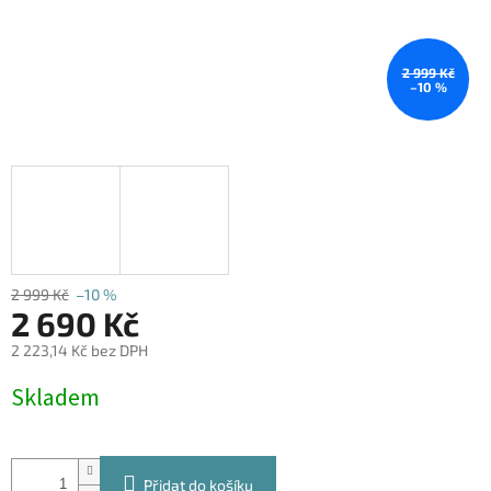
2 999 Kč
–10 %
2 999 Kč
–10 %
2 690 Kč
2 223,14 Kč bez DPH
Měrná
Skladem
cena:
Přidat do košíku