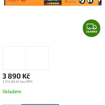
Z
ZDARMA
D
A
R
M
A
3 890 Kč
3 214,88 Kč bez DPH
Měrná
Skladem
cena: