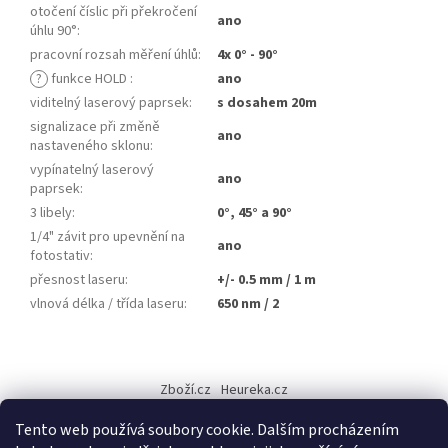
otočení číslic při překročení
ano
úhlu 90°
:
pracovní rozsah měření úhlů
:
4x 0° - 90°
?
funkce HOLD
:
ano
viditelný laserový paprsek
:
s dosahem 20m
signalizace při změně
ano
nastaveného sklonu
:
vypínatelný laserový
ano
paprsek
:
3 libely
:
0°, 45° a 90°
1/4" závit pro upevnění na
ano
fotostativ
:
přesnost laseru
:
+/- 0.5 mm / 1 m
vlnová délka / třída laseru
:
650 nm / 2
Z
á
Zboží.cz
Heureka.cz
p
a
Tento web používá soubory cookie. Dalším procházením