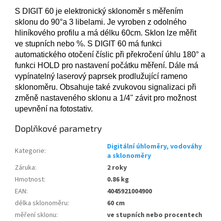
S DIGIT 60 je elektronický sklonoměr s měřením
sklonu do 90°a 3 libelami. Je vyroben z odolného
hliníkového profilu a má délku 60cm. Sklon lze měřit
ve stupních nebo %. S DIGIT 60 má funkci
automatického otočení číslic při překročení úhlu 180° a
funkci HOLD pro nastavení počátku měření. Dále má
vypínatelný laserový paprsek prodlužující rameno
sklonoměru. Obsahuje také zvukovou signalizaci při
změně nastaveného sklonu a 1/4" závit pro možnost
upevnění na fotostativ.
Doplňkové parametry
Digitální úhloměry, vodováhy
Kategorie
:
a sklonoměry
Záruka
:
2 roky
Hmotnost
:
0.86 kg
EAN
:
4045921004900
délka sklonoměru
:
60 cm
měření sklonu
:
ve stupních nebo procentech