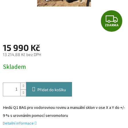
Z
ZDARMA
D
A
15 990 Kč
R
13 214,88 Kč bez DPH
Měrná
M
Skladem
cena:
A
Přidat do košíku
Hedü Q1 BAG pro vodorovnou rovinu a manuální sklon v ose X a Y do +/-
9 % s urovnáním pomocí servomotoru
Detailní informace