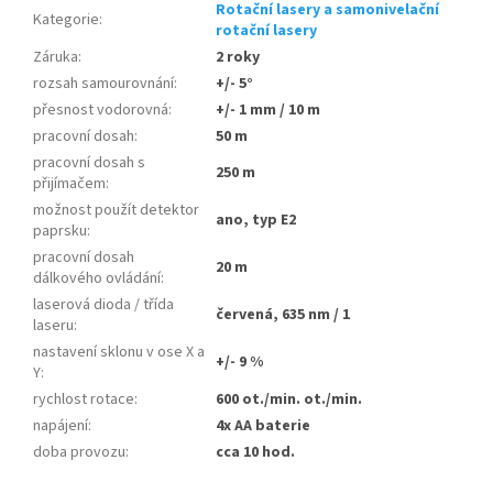
Rotační lasery a samonivelační
Kategorie
:
rotační lasery
Záruka
:
2 roky
rozsah samourovnání
:
+/- 5°
přesnost vodorovná
:
+/- 1 mm / 10 m
pracovní dosah
:
50 m
pracovní dosah s
250 m
přijímačem
:
možnost použít detektor
ano, typ E2
paprsku
:
pracovní dosah
20 m
dálkového ovládání
:
laserová dioda / třída
červená, 635 nm / 1
laseru
:
nastavení sklonu v ose X a
+/- 9 %
Y
:
rychlost rotace
:
600 ot./min. ot./min.
napájení
:
4x AA baterie
doba provozu
:
cca 10 hod.