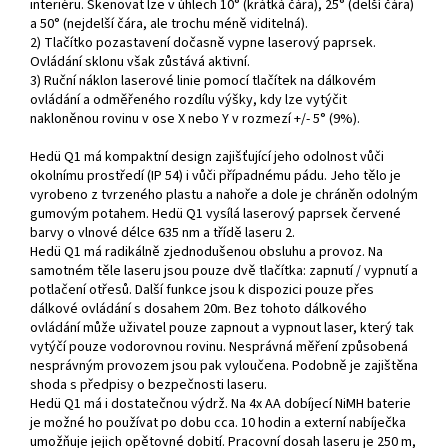
interiéru. Skenovat lze v úhlech 10° (krátká čára), 25° (delší čára)
a 50° (nejdelší čára, ale trochu méně viditelná).
2) Tlačítko pozastavení dočasně vypne laserový paprsek.
Ovládání sklonu však zůstává aktivní.
3) Ruční náklon laserové linie pomocí tlačítek na dálkovém
ovládání a odměřeného rozdílu výšky, kdy lze vytýčit
nakloněnou rovinu v ose X nebo Y v rozmezí +/- 5° (9%).
Hedü Q1 má kompaktní design zajišťující jeho odolnost vůči
okolnímu prostředí (IP 54) i vůči případnému pádu. Jeho tělo je
vyrobeno z tvrzeného plastu a nahoře a dole je chráněn odolným
gumovým potahem. Hedü Q1 vysílá laserový paprsek červené
barvy o vlnové délce 635 nm a třídě laseru 2.
Hedü Q1 má radikálně zjednodušenou obsluhu a provoz. Na
samotném těle laseru jsou pouze dvě tlačítka: zapnutí / vypnutí a
potlačení otřesů. Další funkce jsou k dispozici pouze přes
dálkové ovládání s dosahem 20m. Bez tohoto dálkového
ovládání může uživatel pouze zapnout a vypnout laser, který tak
vytýčí pouze vodorovnou rovinu. Nesprávná měření způsobená
nesprávným provozem jsou pak vyloučena. Podobně je zajištěna
shoda s předpisy o bezpečnosti laseru.
Hedü Q1 má i dostatečnou výdrž. Na 4x AA dobíjecí NiMH baterie
je možné ho používat po dobu cca. 10 hodin a externí nabíječka
umožňuje jejich opětovné dobití. Pracovní dosah laseru je 250 m,