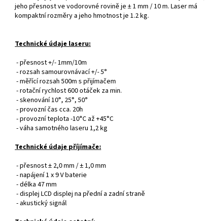
jeho přesnost ve vodorovné rovině je ± 1 mm / 10 m. Laser má
kompaktní rozměry a jeho hmotnost je 1.2 kg.
Technické údaje laseru:
- přesnost +/- 1mm/10m
- rozsah samourovnávací +/- 5°
- měřící rozsah 500m s přijímačem
- rotační rychlost 600 otáček za min.
- skenování 10°, 25°, 50°
- provozní čas cca. 20h
- provozní teplota -10°C až +45°C
- váha samotného laseru 1,2 kg
Technické údaje příjímače:
- přesnost ± 2,0 mm / ± 1,0 mm
- napájení 1 x 9 V baterie
- délka 47 mm
- displej LCD displej na přední a zadní straně
- akustický signál