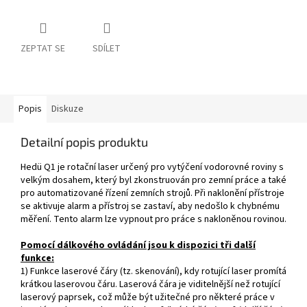
ZEPTAT SE
SDÍLET
Popis
Diskuze
Detailní popis produktu
Hedü Q1 je rotační laser určený pro vytýčení vodorovné roviny s
velkým dosahem, který byl zkonstruován pro zemní práce a také
pro automatizované řízení zemních strojů. Při naklonění přístroje
se aktivuje alarm a přístroj se zastaví, aby nedošlo k chybnému
měření. Tento alarm lze vypnout pro práce s nakloněnou rovinou.
Pomocí dálkového ovládání jsou k dispozici tři další
funkce:
1) Funkce laserové čáry (tz. skenování), kdy rotující laser promítá
krátkou laserovou čáru. Laserová čára je viditelnější než rotující
laserový paprsek, což může být užitečné pro některé práce v