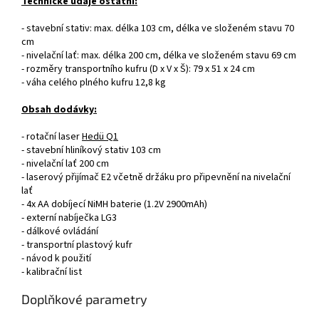
Technické údaje ostatní:
- stavební stativ: max. délka 103 cm, délka ve složeném stavu 70
cm
- nivelační lať: max. délka 200 cm, délka ve složeném stavu 69 cm
- rozměry transportního kufru (D x V x Š): 79 x 51 x 24 cm
- váha celého plného kufru 12,8 kg
Obsah dodávky:
- rotační laser
Hedü Q1
- stavební hliníkový stativ 103 cm
- nivelační lať 200 cm
- laserový přijímač E2 včetně držáku pro připevnění na nivelační
lať
- 4x AA dobíjecí NiMH baterie (1.2V 2900mAh)
- externí nabíječka LG3
- dálkové ovládání
- transportní plastový kufr
- návod k použití
- kalibrační list
Doplňkové parametry