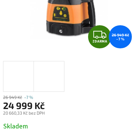
Z
26 949 Kč
–7 %
ZDARMA
D
A
R
M
A
26 949 Kč
–7 %
24 999 Kč
20 660,33 Kč bez DPH
Měrná
Skladem
cena: