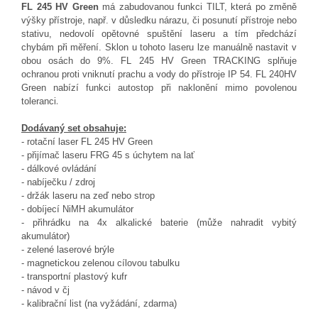
FL 245 HV Green
má zabudovanou funkci TILT, která po změně
výšky přístroje, např. v důsledku nárazu, či posunutí přístroje nebo
stativu, nedovolí opětovné spuštění laseru a tím předchází
chybám při měření. Sklon u tohoto laseru lze manuálně nastavit v
obou osách do 9%. FL 245 HV Green TRACKING splňuje
ochranou proti vniknutí prachu a vody do přístroje IP 54. FL 240HV
Green nabízí funkci autostop při naklonění mimo povolenou
.
toleranci
Dodávaný set obsahuje:
- rotační laser FL 245 HV Green
- přijímač laseru FRG 45 s úchytem na lať
- dálkové ovládání
- nabíječku / zdroj
- držák laseru na zeď nebo strop
- dobíjecí NiMH akumulátor
- přihrádku na 4x alkalické baterie (může nahradit vybitý
akumulátor)
- zelené laserové brýle
- magnetickou zelenou cílovou tabulku
- transportní plastový kufr
- návod v čj
- kalibrační list (na vyžádání, zdarma)