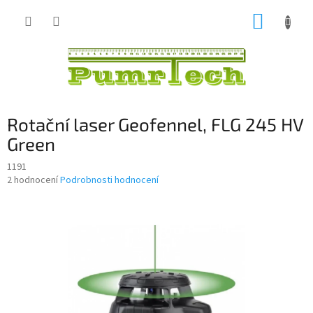
Přejít
NÁKUP
na
obsah
KOŠÍK
Rotační laser Geofennel, FLG 245 HV
Green
1191
Průměrné
2 hodnocení
Podrobnosti hodnocení
hodnocení
produktu
je
5,0
z
5
hvězdiček.