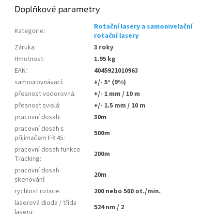
Doplňkové parametry
Rotační lasery a samonivelační
Kategorie
:
rotační lasery
Záruka
:
3 roky
Hmotnost
:
1.95 kg
EAN
:
4045921010963
samourovnávací
:
+/- 5° (9%)
přesnost vodorovná
:
+/- 1 mm / 10 m
přesnost svislá
:
+/- 1.5 mm / 10 m
pracovní dosah
:
30m
pracovní dosah s
500m
přijímačem FR 45
:
pracovní dosah funkce
200m
Tracking
:
pracovní dosah
20m
skenování
:
rychlost rotace
:
200 nebo 500 ot./min.
laserová dioda / třída
524 nm / 2
laseru
: