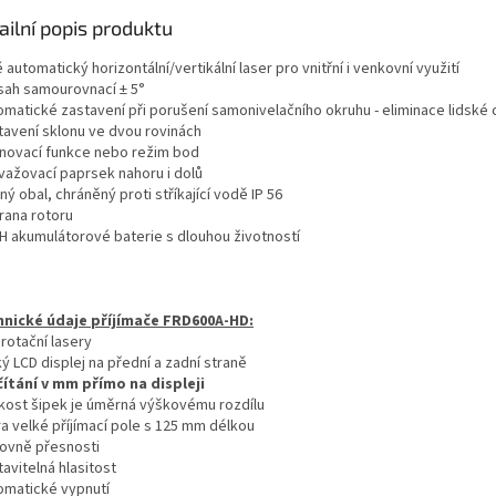
ailní popis produktu
ě automatický horizontální/vertikální laser pro vnitřní i venkovní využití
zsah samourovnací ± 5°
tomatické zastavení při porušení samonivelačního okruhu - eliminace lidské
stavení sklonu ve dvou rovinách
enovací funkce nebo režim bod
ovažovací paprsek nahoru i dolů
ný obal, chráněný proti stříkající vodě IP 56
rana rotoru
mH akumulátorové baterie s dlouhou životností
nické údaje příjímače FRD600A-HD:
 rotační lasery
ký LCD displej na přední a zadní straně
čítání v mm přímo na displeji
likost šipek je úměrná výškovému rozdílu
ra velké příjímací pole s 125 mm délkou
rovně přesnosti
tavitelná hlasitost
tomatické vypnutí