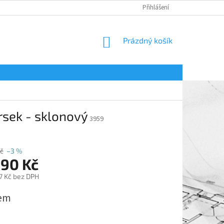
Přihlášení
NÁKUPNÍ
Prázdný košík
KOŠÍK
rsek - sklonový
3959
č
–3 %
590 Kč
7 Kč bez DPH
em