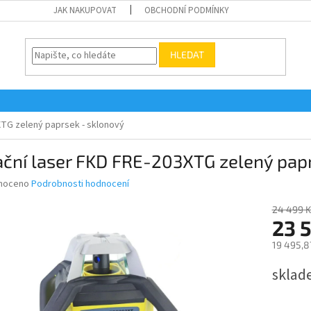
JAK NAKUPOVAT
OBCHODNÍ PODMÍNKY
HLEDAT
XTG zelený paprsek - sklonový
ční laser FKD FRE-203XTG zelený pap
né
noceno
Podrobnosti hodnocení
ní
u
24 499 K
23 
19 495,8
Měrná
sklad
ek.
cena: