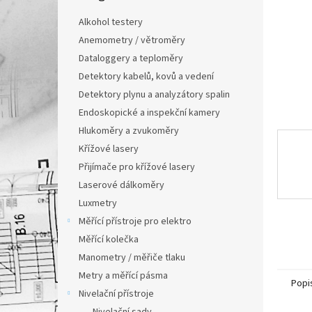
n
e
Alkohol testery
l
Anemometry / větroměry
Dataloggery a teploměry
Detektory kabelů, kovů a vedení
Detektory plynu a analyzátory spalin
Endoskopické a inspekční kamery
Hlukoměry a zvukoměry
Křížové lasery
Přijímače pro křížové lasery
Laserové dálkoměry
Luxmetry
Měřící přístroje pro elektro
Měřící kolečka
Manometry / měřiče tlaku
Metry a měřící pásma
Popi
Nivelační přístroje