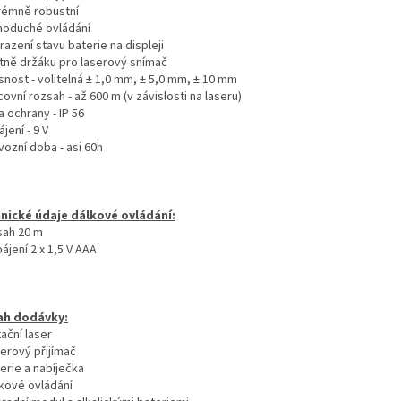
trémně robustní
dnoduché ovládání
razení stavu baterie na displeji
etně držáku pro laserový snímač
snost - volitelná ± 1,0 mm, ± 5,0 mm, ± 10 mm
covní rozsah - až 600 m (v závislosti na laseru)
da ochrany - IP 56
ájení - 9 V
vozní doba - asi 60h
nické údaje dálkové ovládání:
sah 20 m
ájení 2 x 1,5 V AAA
ah dodávky:
ační laser
serový přijímač
erie a nabíječka
lkové ovládání