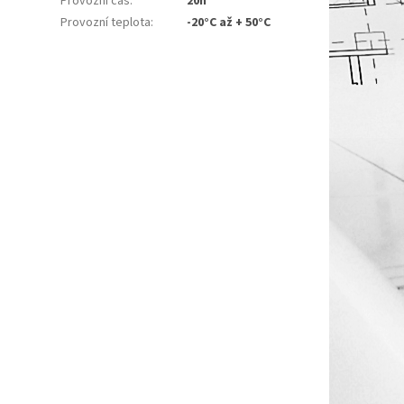
Provozní čas
:
20h
Provozní teplota
:
-20°C až + 50°C