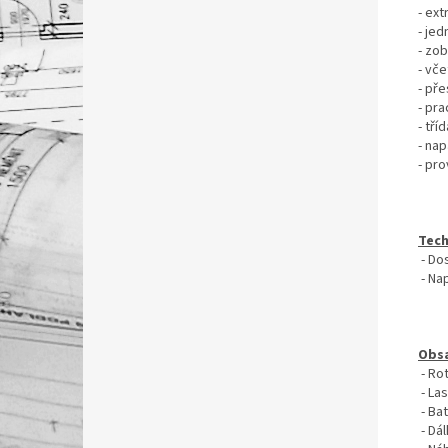
- ex
- je
- zob
- vč
- pře
- pra
- tří
- nap
- pro
Tech
- Do
- Nap
Obs
- Rot
- La
- Bat
- Dá