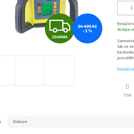
Z
Rotační
n
24 499 Kč
4x lépe v
–3 %
ZDARMA
D
Samonivel
tak ve ve
bezkonku
prováděný
A
Detailní 
R
TISK
M
s
Diskuze
A