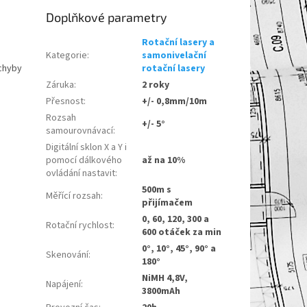
Doplňkové parametry
Rotační lasery a
Kategorie
:
samonivelační
 chyby
rotační lasery
Záruka
:
2 roky
Přesnost
:
+/- 0,8mm/10m
Rozsah
+/- 5°
samourovnávací
:
Digitální sklon X a Y i
pomocí dálkového
až na 10%
ovládání nastavit
:
500m s
Měřící rozsah
:
přijímačem
0, 60, 120, 300 a
Rotační rychlost
:
600 otáček za min
0°, 10°, 45°, 90° a
Skenování
:
180°
NiMH 4,8V,
Napájení
:
3800mAh