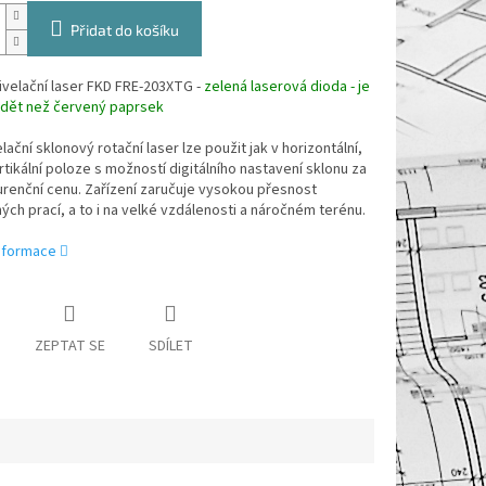
Přidat do košíku
ivelační
laser FKD FRE-203XTG
-
zelená laserová dioda - je
idět než červený paprsek
ační sklonový rotační laser lze použit jak v horizontální,
rtikální poloze s možností digitálního nastavení sklonu za
renční cenu. Zařízení zaručuje vysokou přesnost
ch prací, a to i na velké vzdálenosti a náročném terénu.
informace
ZEPTAT SE
SDÍLET