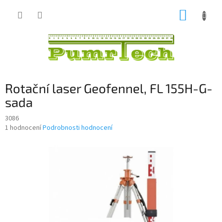
Přejít
NÁKUP
na
obsah
KOŠÍK
Rotační laser Geofennel, FL 155H-G-
sada
3086
Průměrné
1 hodnocení
Podrobnosti hodnocení
hodnocení
produktu
je
5,0
z
5
hvězdiček.