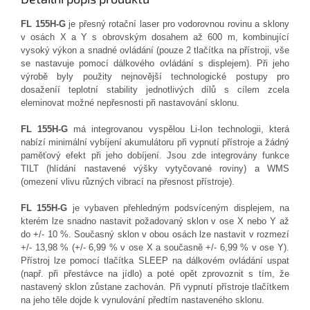
FL 155H-G
je přesný rotační laser pro vodorovnou rovinu a sklony
v osách X a Y s obrovským dosahem až 600 m, kombinující
vysoký výkon a snadné ovládání (pouze 2 tlačítka na přístroji, vše
se nastavuje pomocí dálkového ovládání s displejem). Při jeho
výrobě byly použity nejnovější technologické postupy pro
dosaženíí teplotní stability jednotlivých dílů s cílem zcela
eleminovat možné nepřesnosti při nastavování sklonu.
FL 155H-G
má integrovanou vyspělou Li-Ion technologii, která
nabízí minimální vybíjení akumulátoru při vypnutí přístroje a žádný
paměťový efekt při jeho dobíjení. Jsou zde integrovány funkce
TILT (hlídání nastavené výšky vytyčované roviny) a WMS
(omezení vlivu různých vibrací na přesnost přístroje).
FL 155H-G
je vybaven přehledným podsvíceným displejem, na
kterém lze snadno nastavit požadovaný sklon v ose X nebo Y až
do +/- 10 %. Současný sklon v obou osách lze nastavit v rozmezí
+/- 13,98 % (+/- 6,99 % v ose X a současně +/- 6,99 % v ose Y).
Přístroj lze pomocí tlačítka SLEEP na dálkovém ovládání uspat
(např. při přestávce na jídlo) a poté opět zprovoznit s tím, že
nastavený sklon zůstane zachován. Při vypnutí přístroje tlačítkem
na jeho těle dojde k vynulování předtím nastaveného sklonu.