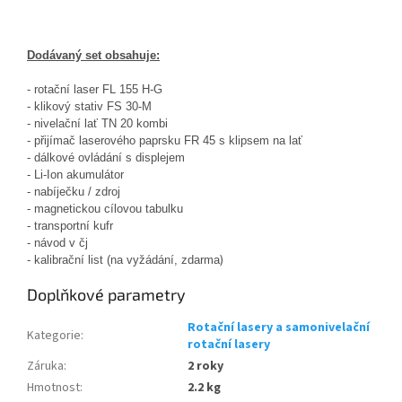
Dodávaný set obsahuje:
- rotační laser FL 155 H-G
- klikový stativ FS 30-M
- nivelační lať TN 20 kombi
- přijímač laserového paprsku FR 45 s klipsem na lať
- dálkové ovládání s displejem
- Li-Ion akumulátor
- nabíječku / zdroj
- magnetickou cílovou tabulku
- transportní kufr
- návod v čj
)
- kalibrační list (na vyžádání, zdarma
Doplňkové parametry
Rotační lasery a samonivelační
Kategorie
:
rotační lasery
Záruka
:
2 roky
Hmotnost
:
2.2 kg