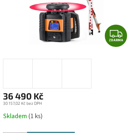
Z
ZDARMA
D
A
R
M
A
36 490 Kč
30 157,02 Kč bez DPH
Měrná
Skladem
(1 ks)
cena: