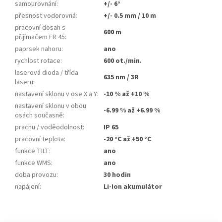
samourovnání
:
+/- 6°
přesnost vodorovná
:
+/- 0.5 mm / 10 m
pracovní dosah s
600 m
přijímačem FR 45
:
paprsek nahoru
:
ano
rychlost rotace
:
600 ot./min.
laserová dioda / třída
635 nm / 3R
laseru
:
nastavení sklonu v ose X a Y
:
-10 % až +10 %
nastavení sklonu v obou
-6.99 % až +6.99 %
osách současně
:
prachu / voděodolnost
:
IP 65
pracovní teplota
:
-20 °C až +50 °C
funkce TILT
:
ano
funkce WMS
:
ano
doba provozu
:
30 hodin
napájení
:
Li-Ion akumulátor
Z