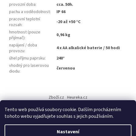
provozní doba
:
cca. 50h.
pachu a voděodolnost
:
IP 66
pracovní teplotní
-20 až +50 °C
rozsah
:
hmotnost (pouze
0,96 kg
přijímač)
:
napájení / doba
4 x AA alkalické baterie / 50 hodi
provozu
:
úhel příjmu paprsku
:
240°
vhodný pro laserovou
červenou
diodu
:
Z
á
Zboží.cz
Heureka.cz
p
a
Tento web používá soubory cookie. Dalším procházením
t
tohoto webu vyjadřujete souhlas s jejich používáním.
í
Vytvořil Shoptet
Nastavení