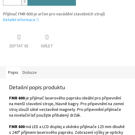
Přijímač FMR 600 je určen pro navádění stavebních strojů
Detailní informace
ZEPTAT SE
SDÍLET
Popis
Diskuze
Detailní popis produktu
FMR 600
je přijímač laserového paprsku ideální pro připevnění
na menší stavební stroje, hlavně bagry. Pro připevnění na zemní
stroj slouží silné vestavěné magnety. Pro připevnění přijímače
na nivelační lať použijte přibalený držák.
FMR 600
má LED a LCD displej a okénko přijímače 125 mm dlouhé
s 240° příjmem laserového paprsku. Zobrazení výšky je opticky