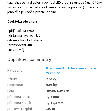
(signalizace na displeji a pomocí LED diod) i zvukově (různé tóny
zvuku při poloze nad / pod anebo v rovině paprsku). Provedení
jeho těla je vodě a prachu odolné.
Dodávka obsahuje:
- přijímač FMR 600
- držák na nivelační lať
- 4x AA alkalické baterie
- transportní kufr
- návod v čj
Doplňkové parametry
Příslušenství k laserům a měřicí
Kategorie
:
technice
Záruka
:
2 roky
Hmotnost
:
0.95 kg
EAN
:
4045921104679
přesnost jemná
:
+/-5 mm
přesnost hrubá
:
+/-12,5 mm
pracovní rozpětí
:
100 m