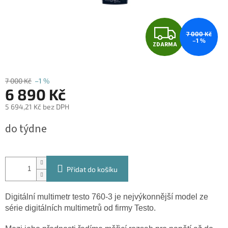
Z
7 000 Kč
–1 %
ZDARMA
D
A
7 000 Kč
–1 %
6 890 Kč
R
5 694,21 Kč bez DPH
M
Měrná
do týdne
cena:
A
Přidat do košíku
Digitální multimetr testo 760-3 je nejvýkonnější model ze
série digitálních multimetrů od firmy Testo.