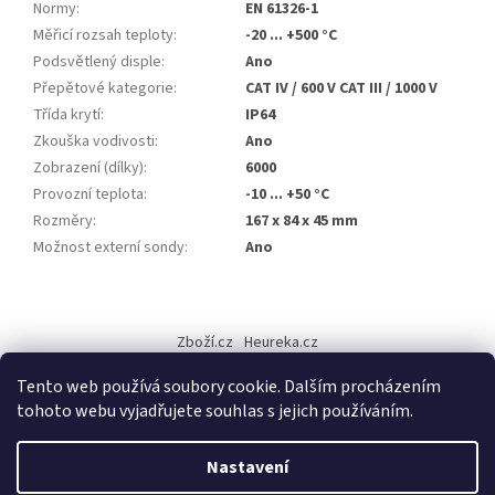
Normy
:
EN 61326-1
Měřicí rozsah teploty
:
-20 ... +500 °C
Podsvětlený disple
:
Ano
Přepětové kategorie
:
CAT IV / 600 V CAT III / 1000 V
Třída krytí
:
IP64
Zkouška vodivosti
:
Ano
Zobrazení (dílky)
:
6000
Provozní teplota
:
-10 ... +50 °C
Rozměry
:
167 x 84 x 45 mm
Možnost externí sondy
:
Ano
Z
á
Zboží.cz
Heureka.cz
p
a
Tento web používá soubory cookie. Dalším procházením
t
tohoto webu vyjadřujete souhlas s jejich používáním.
í
Vytvořil Shoptet
Nastavení