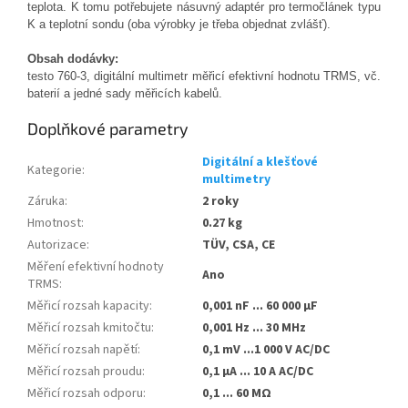
teplota. K tomu potřebujete násuvný adaptér pro termočlánek typu
K a teplotní sondu (oba výrobky je třeba objednat zvlášť).
Obsah dodávky:
testo 760-3, digitální multimetr měřicí efektivní hodnotu TRMS, vč.
baterií a jedné sady měřicích kabelů.
Doplňkové parametry
Digitální a klešťové
Kategorie
:
multimetry
Záruka
:
2 roky
Hmotnost
:
0.27 kg
Autorizace
:
TÜV, CSA, CE
Měření efektivní hodnoty
Ano
TRMS
:
Měřicí rozsah kapacity
:
0,001 nF ... 60 000 μF
Měřicí rozsah kmitočtu
:
0,001 Hz ... 30 MHz
Měřicí rozsah napětí
:
0,1 mV ...1 000 V AC/DC
Měřicí rozsah proudu
:
0,1 μA ... 10 A AC/DC
Měřicí rozsah odporu
:
0,1 ... 60 MΩ