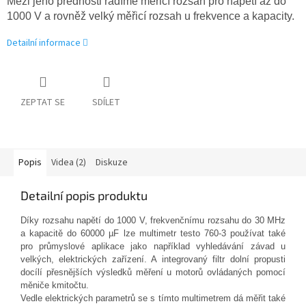
Mezi jeho přednosti řadíme měřicí rozsah pro napětí až do
1000 V a rovněž velký měřicí rozsah u frekvence a kapacity.
Detailní informace
ZEPTAT SE
SDÍLET
Popis
Videa (2)
Diskuze
Detailní popis produktu
Díky rozsahu napětí do 1000 V, frekvenčnímu rozsahu do 30 MHz
a kapacitě do 60000 µF lze multimetr testo 760-3 používat také
pro průmyslové aplikace jako například vyhledávání závad u
velkých, elektrických zařízení. A integrovaný filtr dolní propusti
docílí přesnějších výsledků měření u motorů ovládaných pomocí
měniče kmitočtu.
Vedle elektrických parametrů se s tímto multimetrem dá měřit také