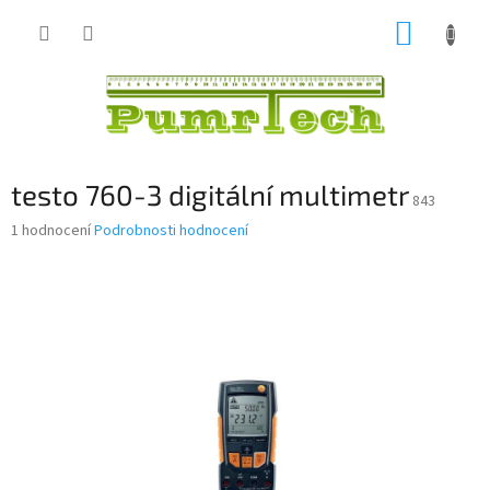
Přejít
NÁKUP
na
obsah
KOŠÍK
testo 760-3 digitální multimetr
843
Průměrné
1 hodnocení
Podrobnosti hodnocení
hodnocení
produktu
je
5,0
z
5
hvězdiček.