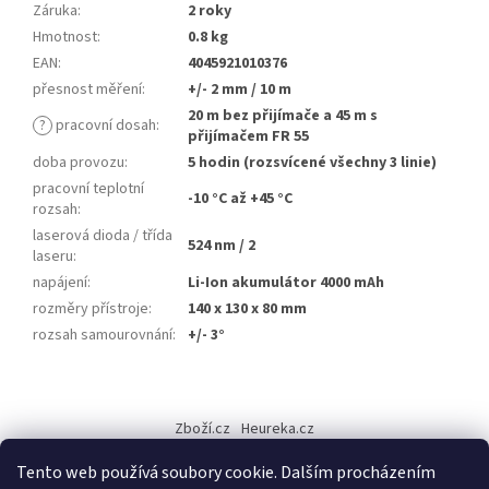
Záruka
:
2 roky
Hmotnost
:
0.8 kg
EAN
:
4045921010376
přesnost měření
:
+/- 2 mm / 10 m
20 m bez přijímače a 45 m s
?
pracovní dosah
:
přijímačem FR 55
doba provozu
:
5 hodin (rozsvícené všechny 3 linie)
pracovní teplotní
-10 °C až +45 °C
rozsah
:
laserová dioda / třída
524 nm / 2
laseru
:
napájení
:
Li-Ion akumulátor 4000 mAh
rozměry přístroje
:
140 x 130 x 80 mm
rozsah samourovnání
:
+/- 3°
Z
á
Zboží.cz
Heureka.cz
p
a
Tento web používá soubory cookie. Dalším procházením