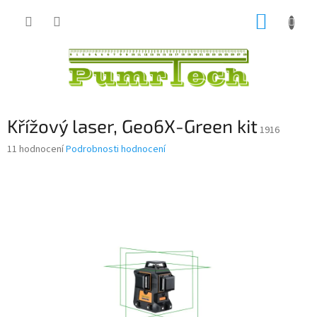
Přejít
NÁKUP
na
obsah
KOŠÍK
Křížový laser, Geo6X-Green kit
1916
Průměrné
11 hodnocení
Podrobnosti hodnocení
hodnocení
produktu
je
4,1
z
5
hvězdiček.