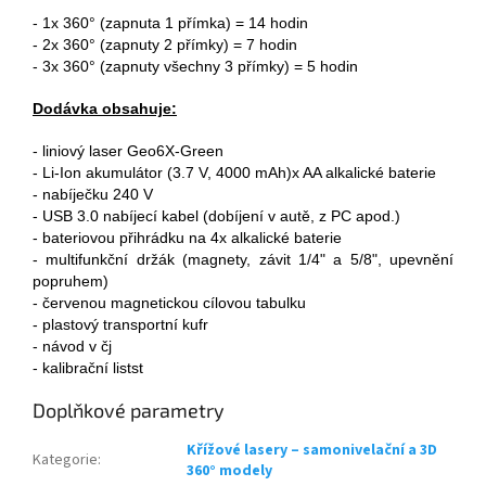
- 1x 360° (zapnuta 1 přímka) = 14 hodin
- 2x 360° (zapnuty 2 přímky) = 7 hodin
- 3x 360° (zapnuty všechny 3 přímky) = 5 hodin
Dodávka obsahuje:
- liniový laser Geo6X-Green
- Li-Ion akumulátor (3.7 V, 4000 mAh)x AA alkalické baterie
- nabíječku 240 V
- USB 3.0 nabíjecí kabel (dobíjení v autě, z PC apod.)
- bateriovou přihrádku na 4x alkalické baterie
- multifunkční držák (magnety, závit 1/4" a 5/8", upevnění
popruhem)
- červenou magnetickou cílovou tabulku
- plastový transportní kufr
- návod v čj
- kalibrační list
st
Doplňkové parametry
Křížové lasery – samonivelační a 3D
Kategorie
:
360° modely