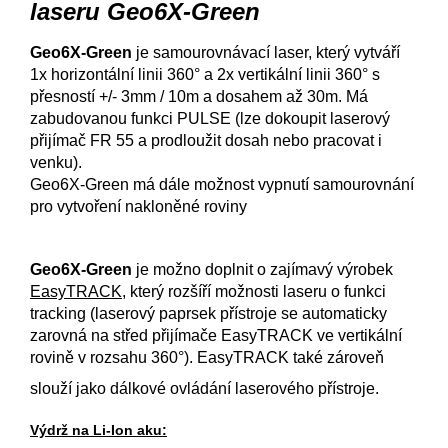
laseru Geo6X-Green
Geo6X-Green
je samourovnávací laser, který vytváří
1x horizontální linii 360° a 2x vertikální linii 360° s
přesností +/- 3mm / 10m a dosahem až 30m. Má
zabudovanou funkci PULSE (lze dokoupit laserový
přijímač FR 55 a prodloužit dosah nebo pracovat i
venku).
Geo6X-Green má dále možnost vypnutí samourovnání
pro vytvoření nakloněné roviny
Geo6X-Green
je možno doplnit o zajímavý výrobek
EasyTRACK
, který rozšíří možnosti laseru o funkci
tracking (laserový paprsek přístroje se automaticky
zarovná na střed přijímače EasyTRACK ve vertikální
rovině v rozsahu 360°). EasyTRACK také zároveň
slouží jako dálkové ovládání laserového přístroje.
Výdrž na Li-Ion aku: