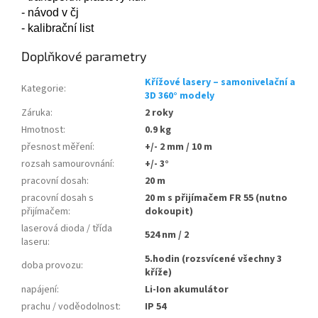
- návod v čj
- kalibrační list
Doplňkové parametry
Křížové lasery – samonivelační a
Kategorie
:
3D 360° modely
Záruka
:
2 roky
Hmotnost
:
0.9 kg
přesnost měření
:
+/- 2 mm / 10 m
rozsah samourovnání
:
+/- 3°
pracovní dosah
:
20 m
pracovní dosah s
20 m s přijímačem FR 55 (nutno
přijímačem
:
dokoupit)
laserová dioda / třída
524 nm / 2
laseru
:
5.hodin (rozsvícené všechny 3
doba provozu
:
kříže)
napájení
:
Li-Ion akumulátor
prachu / voděodolnost
:
IP 54