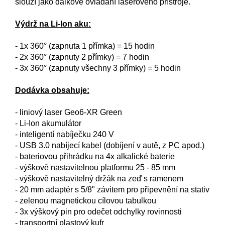
slouží jako dálkové ovládání laserového přístroje.
Výdrž na Li-Ion aku:
- 1x 360° (zapnuta 1 přímka) = 15 hodin
- 2x 360° (zapnuty 2 přímky) = 7 hodin
- 3x 360° (zapnuty všechny 3 přímky) = 5 hodin
Dodávka obsahuje:
- liniový laser Geo6-XR Green
- Li-Ion akumulátor
- inteligentí nabíječku 240 V
- USB 3.0 nabíjecí kabel (dobíjení v autě, z PC apod.)
- bateriovou přihrádku na 4x alkalické baterie
- výškově nastavitelnou platformu 25 - 85 mm
- výškově nastavitelný držák na zeď s ramenem
- 20 mm adaptér s 5/8" závitem pro připevnění na stativ
- zelenou magnetickou cílovou tabulkou
- 3x výškový pin pro odečet odchylky rovinnosti
- transportní plastový kufr