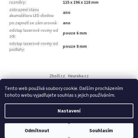
rozměry
:
115 x 196 x 118 mm
zobrazení stavu
ano
akumulátoru LED diodou
:
po zapnutí se sám urovná
:
ano
odstup laserové roviny od
pouze 6 mm
zdi
:
odstup laserové roviny od
pouze 8 mm
podlahy
:
Z
á
Zboží.cz
Heureka.cz
p
a
Tento web používá soubory cookie. Dalším procházením
t
tohoto webu vyjadřujete souhlas s jejich používáním.
í
Vytvořil Shoptet
Nastavení
Copyright 2026
PumrTech
. Všechna práva vyhrazena.
Upravit
Odmítnout
Souhlasím
nastavení cookies