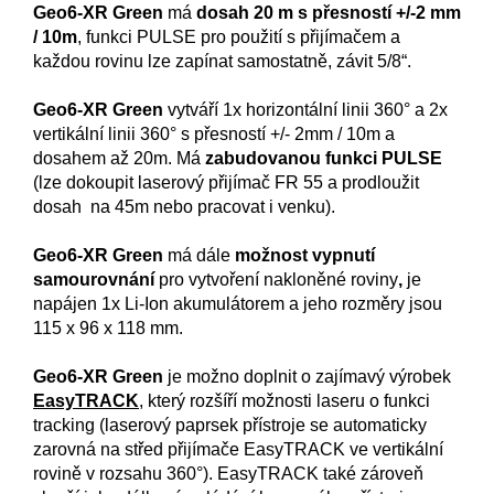
Geo6-XR Green
má
dosah 20 m s přesností +/-2 mm
/ 10m
, funkci PULSE pro použití s přijímačem a
každou rovinu lze zapínat samostatně, závit 5/8“.
Geo6-XR Green
vytváří 1x horizontální linii 360° a 2x
vertikální linii 360° s přesností +/- 2mm / 10m a
dosahem až 20m. Má
zabudovanou funkci PULSE
(lze dokoupit laserový přijímač FR 55 a prodloužit
dosah na 45m nebo pracovat i venku).
Geo6-XR Green
má dále
možnost vypnutí
samourovnání
pro vytvoření nakloněné roviny
,
je
napájen 1x Li-Ion akumulátorem a jeho rozměry jsou
115 x 96 x 118 mm.
Geo6-XR Green
je možno doplnit o zajímavý výrobek
EasyTRACK
, který rozšíří možnosti laseru o funkci
tracking (laserový paprsek přístroje se automaticky
zarovná na střed přijímače EasyTRACK ve vertikální
rovině v rozsahu 360°). EasyTRACK také zároveň