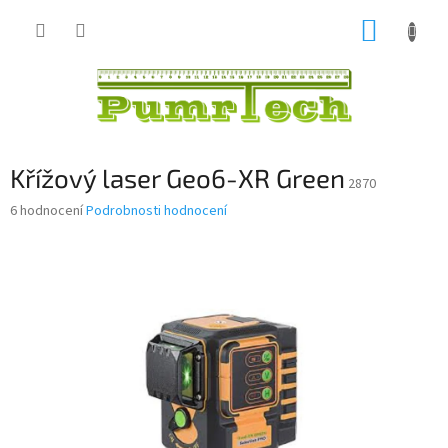
Přejít
NÁKUP
na
obsah
KOŠÍK
Křížový laser Geo6-XR Green
2870
Průměrné
6 hodnocení
Podrobnosti hodnocení
hodnocení
produktu
je
4,5
z
5
hvězdiček.