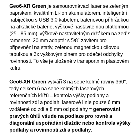
Geo6-XR Green
je samourovnávací laser se zeleným
paprskem, kvalitním Li-Ion akumulátorem, inteligentní
nabíječkou s USB 3.0 kabelem, bateriovou přihrádkou
na alkalické baterie, výškově nastavitelnou platformou
(25 - 85 mm), výškově nastavitelným držákem na zeď s
ramenem, 20 mm adaptér s 5/8" závitem pro
připevnění na stativ, zelenou magnetickou cílovou
tabulkou a 3x výškovým pinem pro odečet odchylky
rovinnosti. To vše je uložené v transportním plastovém
kufru.
Geo6-XR Green
vytváří 3 na sebe kolmé roviny 360°,
tedy celkem 6 na sebe kolmých laserových
referenčních křížů = kontrola výšky podlahy a
rovinnosti zdí a podlah, laserové linie pouze 6 mm
vzdálené od zdi a 8 mm od podlahy =
generování
pravých úhlů všude na podlaze pro rovné a
diagonální uspořádání dlaždic
nebo kontrola výšky
podlahy a rovinnosti zdi a podlahy.