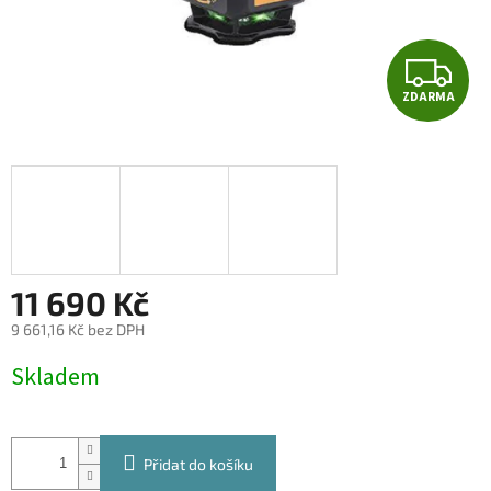
Z
ZDARMA
D
A
R
M
A
11 690 Kč
9 661,16 Kč bez DPH
Měrná
Skladem
cena:
Přidat do košíku