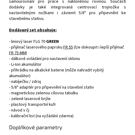
samourovnání pro práce s nakloněnou rovinou. Součástí
dodávky je také integrovaná centrovací trojnožka s
nastavitelnými nožkami i záviemt 5/8" pro připevnění ke
stavebnímu stativu.
Dodávaný set obsahuje:
- liniový laser FLG 70
GREEN
- přijímač laserového paprsku
FR 55
(lze dokoupit i lepší přijímač
FR 75-MM
)
- dálkové ovládání pro nastavení sklonu
- Li-Ion akumulátor
- přihrádku na alkalické baterie (může nahradit vybitý
akumulátor)
- nabíječku / zdroj
- 5/8" adaptér pro připevnění na stavební stativ
- magnetickou zelenou cílovou tabulku
- zelené laserové brýle
- plastový transportní kufr
- návod v čj
- kalibrační list (na vyžádání zdarma)
Doplňkové parametry