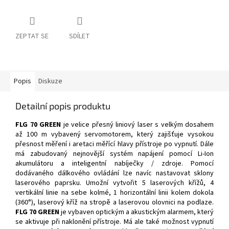
ZEPTAT SE
SDÍLET
Popis
Diskuze
Detailní popis produktu
FLG 70 GREEN
je velice přesný liniový laser s velkým dosahem
až 100 m vybavený servomotorem, který zajišťuje vysokou
přesnost měření i aretaci měřící hlavy přístroje po vypnutí. Dále
má zabudovaný nejnovější systém napájení pomocí Li-Ion
akumulátoru a inteligentní nabíječky / zdroje. Pomocí
dodávaného dálkového ovládání lze navíc nastavovat sklony
laserového paprsku. Umožní
vytvořit 5 laserových křížů, 4
vertikální linie na sebe kolmé, 1 horizontální linii kolem dokola
(360°), laserový kříž na stropě a laserovou olovnici na podlaze.
FLG 70 GREEN
je vybaven optickým a akustickým alarmem, který
se aktivuje při naklonění přístroje. Má ale také možnost vypnutí