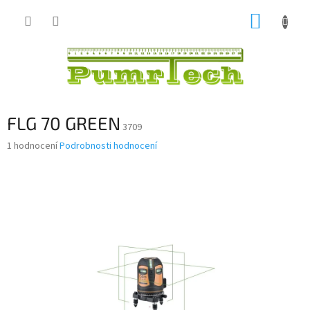
Přejít
NÁKUP
na
obsah
KOŠÍK
FLG 70 GREEN
3709
Průměrné
1 hodnocení
Podrobnosti hodnocení
hodnocení
produktu
je
5,0
z
5
hvězdiček.