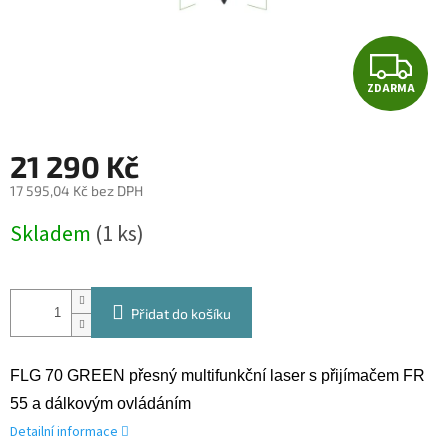
Z
ZDARMA
D
A
21 290 Kč
R
17 595,04 Kč bez DPH
Měrná
M
Skladem
(1 ks)
cena:
A
Přidat do košíku
FLG 70 GREEN přesný multifunkční laser s přijímačem FR
55 a dálkovým ovládáním
Detailní informace