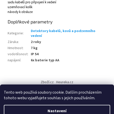
sadu kabelů pro připojení k vedení
uzemňovací kolík
návody k obsluze
Doplňkové parametry
Detektory kabelů, kovů a podzemního
Kategorie
:
vedení
Záruka
:
2 roky
Hmotnost
:
7 kg
vodotěsnost
:
IP 54
napájení
:
6x baterie typ AA
Z
á
Zboží.cz
Heureka.cz
p
a
Tento web používá soubory cookie. Dalším procházením
t
tohoto webu vyjadřujete souhlas s jejich používáním.
í
Vytvořil Shoptet
Nastavení