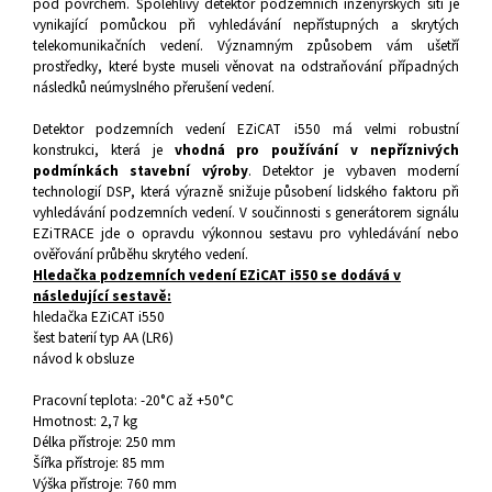
pod povrchem. Spolehlivý detektor podzemních inženýrských sítí je
vynikající pomůckou při vyhledávání nepřístupných a skrytých
telekomunikačních vedení. Významným způsobem vám ušetří
prostředky, které byste museli věnovat na odstraňování případných
následků neúmyslného přerušení vedení.
Detektor podzemních vedení EZiCAT i550
má velmi robustní
konstrukci, která je
vhodná pro používání v nepříznivých
podmínkách stavební výroby
. Detektor je vybaven moderní
technologií DSP, která výrazně snižuje působení lidského faktoru při
vyhledávání podzemních vedení. V součinnosti s generátorem signálu
EZiTRACE jde o opravdu výkonnou sestavu pro vyhledávání nebo
ověřování průběhu skrytého vedení.
Hledačka podzemních vedení EZiCAT i550 se dodává v
následující sestavě:
hledačka EZiCAT i550
šest baterií typ AA (LR6)
návod k obsluze
Pracovní teplota: -20°C až +50°C
Hmotnost: 2,7 kg
Délka přístroje: 250 mm
Šířka přístroje: 85 mm
Výška přístroje: 760 mm