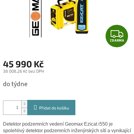
Z
ZDARMA
D
A
45 990 Kč
R
38 008,26 Kč bez DPH
Měrná
M
do týdne
cena:
A
Přidat do košíku
Detektor podzemních vedení Geomax Ezicat i550 je
spolehlivý detektor podzemních inženýrských sítí a vynikající