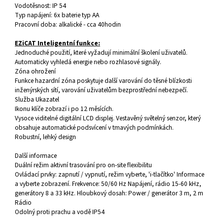
Vodotěsnost: IP 54
Typ napájení: 6x baterie typ AA
Pracovní doba: alkalické - cca 40hodin
EZiCAT Inteligentní funkce:
Jednoduché použití, které vyžadují minimální školení uživatelů.
Automaticky vyhledá energie nebo rozhlasové signály.
Zóna ohrožení
Funkce hazardní zóna poskytuje další varování do těsné blízkosti
inženýrských sítí, varování uživatelům bezprostřední nebezpečí.
Služba Ukazatel
Ikonu klíče zobrazí i po 12 měsících.
Vysoce viditelné digitální LCD displej. Vestavěný světelný senzor, který
obsahuje automatické podsvícení v tmavých podmínkách.
Robustní, lehký design
Další informace
Duální režim aktivní trasování pro on-site flexibilitu
Ovládací prvky: zapnutí / vypnutí, režim vyberte, 'i-tlačítko' Informace
a vyberte zobrazení. Frekvence: 50/60 Hz Napájení, rádio 15-60 kHz,
generátory 8 a 33 kHz. Hloubkový dosah: Power / generátor 3 m, 2 m
Rádio
Odolný proti prachu a vodě IP54