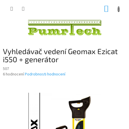
Přejít
NÁKUP
na
obsah
KOŠÍK
Vyhledávač vedení Geomax Ezicat
i550 + generátor
507
Průměrné
6 hodnocení
Podrobnosti hodnocení
hodnocení
produktu
je
4,0
z
5
hvězdiček.