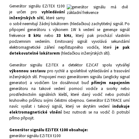
Generátor signálu
EZiTEX t100
je určen pro
vyhledávání
inženýrských sítí
, které samy
o sobě neemitují žádný lokátorem (hledačkou) zachytitelný signál. Po
připojení generátoru s výkonem 1W k vedení se
generuje signál
frekvence
8 kHz
nebo
33 kHz
, který pak prochází vlastním
podzemnim vedením. Emitovaný signál
vyvolává sekundární
elektromagnetické záření nepřístupného vodiče, které
je pak
detekovatelné lokátorem
(hledačkou inženýrských sítí).
Generátor signálu EZiTEX
a detektor EZiCAT spolu vytvářejí
výkonnou sestavu
pro rychlé a spolehlivé vyhledávání a trasování
inženýrských sítí. Propojení mezi generátorem signálu (anglicky signal
generator) a vodičem lze dosáhnout buď
přímým napojením
generátoru na takové vedení pomocí vodiče a svorky nebo
prostřednictvím signálních kleští, které daný vodič nebo potrubí
kruhového průřezu svými čelistmi obejmou. Generátor EZiTRACE umí
navíc vysílat i takový signál, který ve skrytém vedení
indukuje
elektromagnetické vlnění
bez nutnosti se na vodič či potrubí
přímo připojit.
Generátor signálu EZiTEX t100 obsahuje:
generátor signálu EZiTEX t100