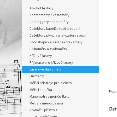
n
e
Alkohol testery
l
Anemometry / větroměry
Dataloggery a teploměry
Detektory kabelů, kovů a vedení
Detektory plynu a analyzátory spalin
Endoskopické a inspekční kamery
Hlukoměry a zvukoměry
Křížové lasery
Přijímače pro křížové lasery
Laserové dálkoměry
Luxmetry
Měřící přístroje pro elektro
Měřící kolečka
Popi
Manometry / měřiče tlaku
Metry a měřící pásma
Det
Nivelační přístroje