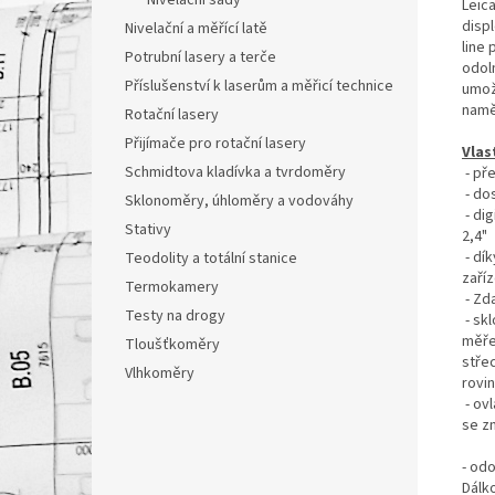
Nivelační sady
Leic
displ
Nivelační a měřící latě
line
Potrubní lasery a terče
odol
Příslušenství k laserům a měřicí technice
umožn
namě
Rotační lasery
Přijímače pro rotační lasery
Vlas
Schmidtova kladívka a tvrdoměry
- př
- do
Sklonoměry, úhloměry a vodováhy
- di
Stativy
2,4"
- dí
Teodolity a totální stanice
zaří
Termokamery
- Zd
Testy na drogy
- sk
měře
Tloušťkoměry
stře
Vlhkoměry
rovi
- ov
se z
- odo
Dálk