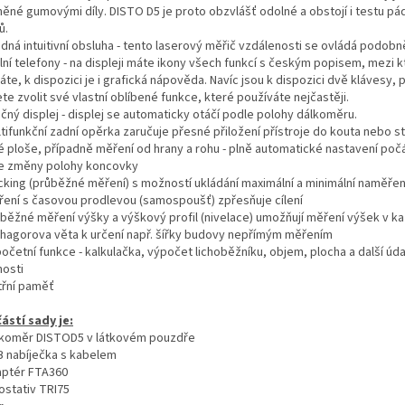
něné gumovými díly. DISTO D5 je proto obzvlášť odolné a obstojí i testu pá
ů.
adná intuitivní obsluha - tento laserový měřič vzdálenosti se ovládá podobn
ní telefony - na displeji máte ikony všech funkcí s českým popisem, mezi k
áte, k dispozici je i grafická nápověda. Navíc jsou k dispozici dvě klávesy, p
e zvolit své vlastní oblíbené funkce, které používáte nejčastěji.
očný displej - displej se automaticky otáčí podle polohy dálkoměru.
tifunkční zadní opěrka zaručuje přesné přiložení přístroje do kouta nebo st
é ploše, případně měření od hrany a rohu - plně automatické nastavení poč
e změny polohy koncovky
acking (průběžné měření) s možností ukládání maximální a minimální naměře
ření s časovou prodlevou (samospoušť) zpřesňuje cílení
ůběžné měření výšky a výškový profil (nivelace) umožňují měření výšek v ka
thagorova věta k určení např. šířky budovy nepřímým měřením
očetní funkce - kalkulačka, výpočet lichoběžníku, objem, plocha a další úda
nosti
itřní paměť
ástí sady je:
lkoměr DISTOD5 v látkovém pouzdře
B nabíječka s kabelem
aptér FTA360
ostativ TRI75