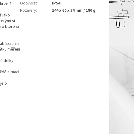
Odolnost
:
IP54
du ze 2
Rozměry
:
144 x 60 x 24 mm / 180 g
ě jako
terými si
ro které si
abilizaci na
átku měření
né délky
ždé situaci
je o