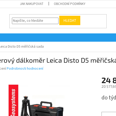
JAK NAKUPOVAT
OBCHODNÍ PODMÍNKY
HLEDAT
eica Disto D5 měřičská sada
rový dálkoměr Leica Disto D5 měřičsk
né
cení
Podrobnosti hodnocení
ní
24 
u
20 577,6
Měrná
do tý
cena:
ek.