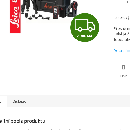
Z
Laserový
Přesné mě
Také je č
ZDARMA
D
fotostati
Detailní 
A
TISK
R
M
s
Diskuze
A
ailní popis produktu