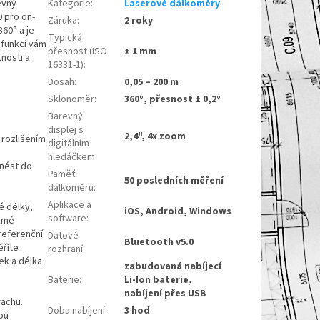
evný
Kategorie
:
Laserové dálkoměry
0 pro on-
Záruka
:
2 roky
60° a je
Typická
 funkcí vám
přesnost (ISO
± 1 mm
tnosti a
16331-1)
:
Dosah
:
0,05 – 200 m
Sklonoměr
:
360°, přesnost ± 0,2°
Barevný
displej s
2,4", 4x zoom
 rozlišením
digitálním
hledáčkem
:
enést do
Paměť
50 posledních měření
dálkoměru
:
Aplikace a
é délky,
iOS, Android, Windows
software
:
ikmé
referenční
Datové
Bluetooth v5.0
ěříte
rozhraní
:
ek a délka
zabudovaná nabíjecí
Baterie
:
Li-Ion baterie,
nabíjení přes USB
rachu.
Doba nabíjení
:
3 hod
ou