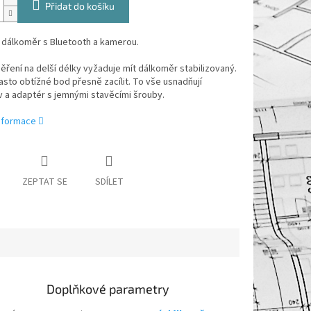
Přidat do košíku
 dálkoměr s Bluetooth a kamerou.
ření na delší délky vyžaduje mít dálkoměr stabilizovaný.
asto obtížné bod přesně zacílit. To vše usnadňují
v a adaptér s jemnými stavěcími šrouby.
informace
ZEPTAT SE
SDÍLET
Doplňkové parametry