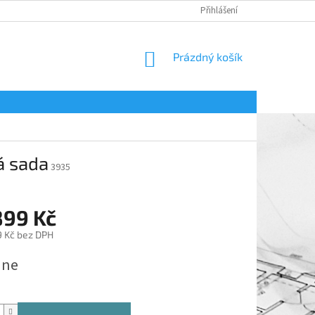
Přihlášení
NÁKUPNÍ
Prázdný košík
KOŠÍK
á sada
3935
899 Kč
9 Kč bez DPH
dne