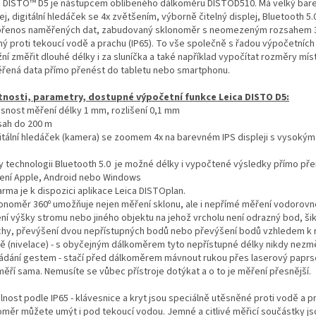
a DISTO™ D5 je nástupcem oblíbeného dálkoměru DISTOD510. Má velký bar
ej, digitální hledáček se 4x zvětšením, výborně čitelný displej, Bluetooth 5.
 přenos naměřených dat, zabudovaný sklonoměr s neomezeným rozsahem 3
ný proti tekoucí vodě a prachu (IP65). To vše společně s řadou výpočetních
í změřit dlouhé délky i za sluníčka a také například vypočítat rozměry mís
řená data přímo přenést do tabletu nebo smartphonu.
tnosti, parametry, dostupné výpočetní funkce Leica DISTO D5:
esnost měření délky 1 mm, rozlišení 0,1 mm
sah do 200 m
gitální hledáček (kamera) se zoomem 4x na barevném IPS displeji s vysokým
ky technologii Bluetooth 5.0 je možné délky i vypočtené výsledky přímo př
zení Apple, Android nebo Windows
arma je k dispozici aplikace Leica DISTOplan.
lonoměr 360º umožňuje nejen měření sklonu, ale i nepřímé měření vodorovn
ní výšky stromu nebo jiného objektu na jehož vrcholu není odrazný bod, š
chy, převýšení dvou nepřístupných bodů nebo převýšení bodů vzhledem k 
ně (nivelace) - s obyčejným dálkoměrem tyto nepřístupné délky nikdy nezm
ládání gestem - stačí před dálkoměrem mávnout rukou přes laserový paprs
měří sama. Nemusíte se vůbec přístroje dotýkat a o to je měření přesnější.
lnost podle IP65 - klávesnice a kryt jsou speciálně utěsněné proti vodě a p
oměr můžete umýt i pod tekoucí vodou. Jemné a citlivé měřicí součástky js