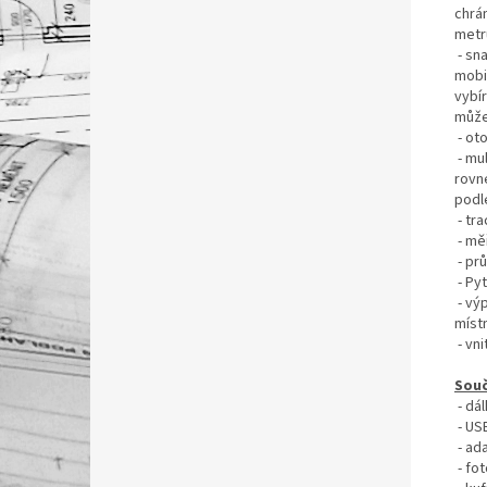
chrá
metr
- sn
mobil
vybír
můžet
- ot
- mul
rovn
podl
- tr
- mě
- pr
- Py
- výp
míst
- vn
Souč
- dá
- US
- ad
- fot